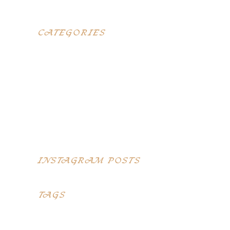
CATEGORIES
Blog
Elegant food
Latest menus
Restaurants
Top Recipes
INSTAGRAM POSTS
TAGS
Desserts
Food
Menu
Recipes
Restaurant
Style