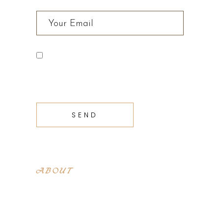
Save my name, email, and
website in this browser for the next
time I comment.
SEND
ABOUT
Lorem ipsum dolor sit amet, con sen
sectetur adip isicing elit, sed do
eiusa mod tempor incididunt