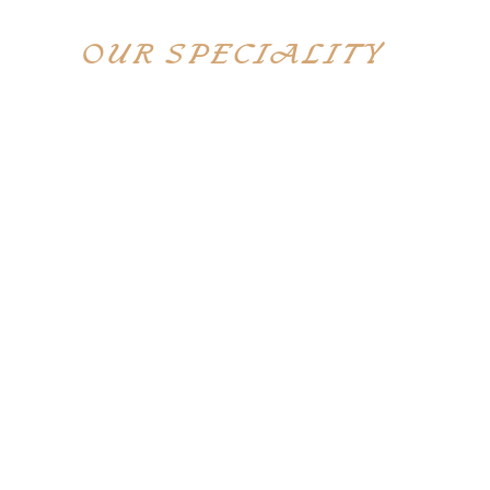
Restaurants
OUR SPECIALITY
Lorem ipsum dolor sit amet,
consectetur adipisicing elit, sed do
eiusmod tempor incididunt utlabor
met dolore magna sens aliqua. Ut
enim ad minim veniam, quis nostrud
exercitation ullamco labori nisi ut
aliquip ex ea commodo consequat.
Duis auteirm ure dolor in
reprehenderit in voluptate velit esse
cillum dolore eu fugiat nulla
pariatur. Excepteur sint occaecat
cupin datat non proident tusunt.