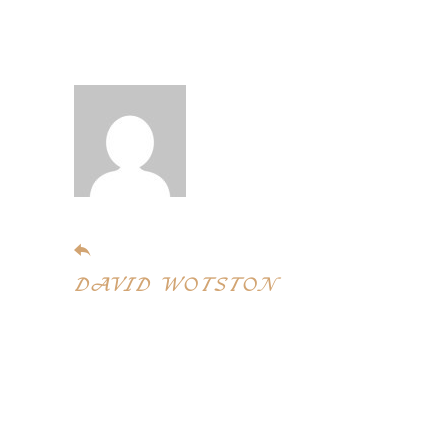
November 5, 2019
DAVID WOTSTON
Ciatis unde omnis iste natus error sit
voptat em accusantium do loremque
laudan tiu.