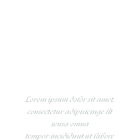
Mollit anim id est laborum. Sed ut
perspiciatis unde omnis iste natus
error sit voluptatem accusant tium
doloremque laudan tiumotam rem
aperiam aq ue ipsa quae ab illo
inventore veritatis etquai sarchitecto
beatae vitae dicta sunt expli cabos
Nemoenim ipsam voluptatem quia
voluptas sitasper.
Lorem ipsum dolor sit amet,
consectetur adipisicinge lit
sensa omna
tempor incididunt ut labore