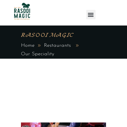
RASOOI MAGIC
Home
Restaurants
Our Speciality