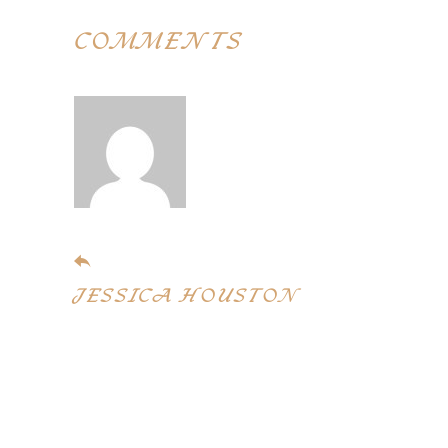
COMMENTS
November 5, 2019
JESSICA HOUSTON
Sed ut perspiciatis unde omnis iste
natus error sit vop tat em
accusantium do loremque laudan
tium, totam rem aperiam aq ue.
Mollit anim id est laborum.